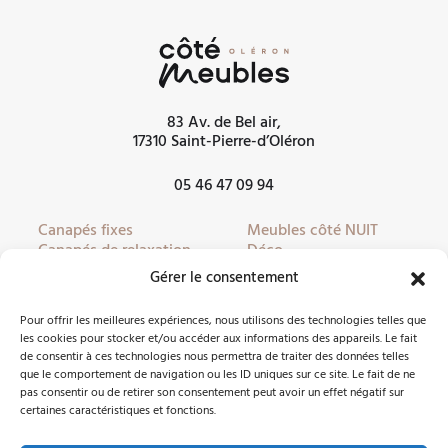
83 Av. de Bel air,
17310 Saint-Pierre-d’Oléron
05 46 47 09 94
Canapés fixes
Meubles côté NUIT
Canapés de relaxation
Déco
Canapés convertibles
Literie
Gérer le consentement
Fauteuils
Linge de lit
Fauteuils de relaxation
Mobilier de jardin
Pour offrir les meilleures expériences, nous utilisons des technologies telles que
Meubles côté JOUR
Partenaires
les cookies pour stocker et/ou accéder aux informations des appareils. Le fait
de consentir à ces technologies nous permettra de traiter des données telles
que le comportement de navigation ou les ID uniques sur ce site. Le fait de ne
pas consentir ou de retirer son consentement peut avoir un effet négatif sur
Nous contacter
certaines caractéristiques et fonctions.