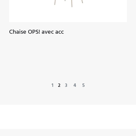
Chaise OPS! avec acc
Navigation
1
2
3
4
5
des
articles