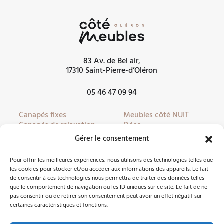
83 Av. de Bel air,
17310 Saint-Pierre-d’Oléron
05 46 47 09 94
Canapés fixes
Meubles côté NUIT
Canapés de relaxation
Déco
Canapés convertibles
Literie
Gérer le consentement
Fauteuils
Linge de lit
Fauteuils de relaxation
Mobilier de jardin
Pour offrir les meilleures expériences, nous utilisons des technologies telles que
Meubles côté JOUR
Partenaires
les cookies pour stocker et/ou accéder aux informations des appareils. Le fait
de consentir à ces technologies nous permettra de traiter des données telles
que le comportement de navigation ou les ID uniques sur ce site. Le fait de ne
pas consentir ou de retirer son consentement peut avoir un effet négatif sur
Nous contacter
certaines caractéristiques et fonctions.