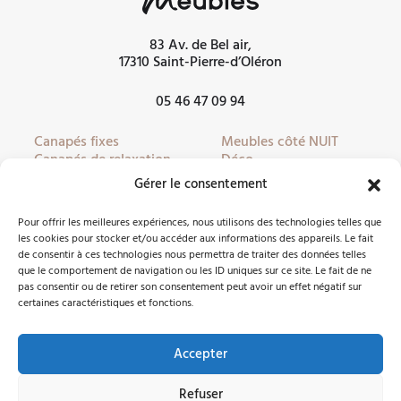
83 Av. de Bel air,
17310 Saint-Pierre-d’Oléron
05 46 47 09 94
Canapés fixes
Meubles côté NUIT
Canapés de relaxation
Déco
Canapés convertibles
Literie
Gérer le consentement
Fauteuils
Linge de lit
Fauteuils de relaxation
Mobilier de jardin
Pour offrir les meilleures expériences, nous utilisons des technologies telles que
Meubles côté JOUR
Partenaires
les cookies pour stocker et/ou accéder aux informations des appareils. Le fait
de consentir à ces technologies nous permettra de traiter des données telles
que le comportement de navigation ou les ID uniques sur ce site. Le fait de ne
pas consentir ou de retirer son consentement peut avoir un effet négatif sur
Nous contacter
certaines caractéristiques et fonctions.
Accepter
Facebook
Instagram
Refuser